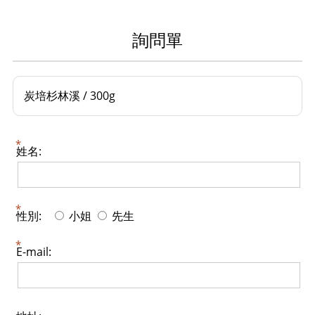
詢問單
炭培杉林溪 / 300g
姓名:
性別:
小姐
先生
E-mail: