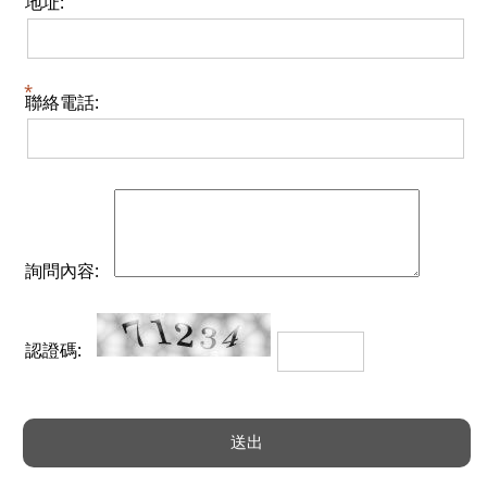
地址:
聯絡電話:
詢問內容:
認證碼: