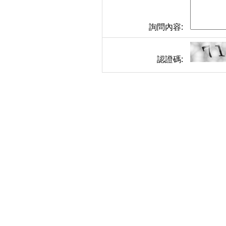
詢問內容:
認證碼: