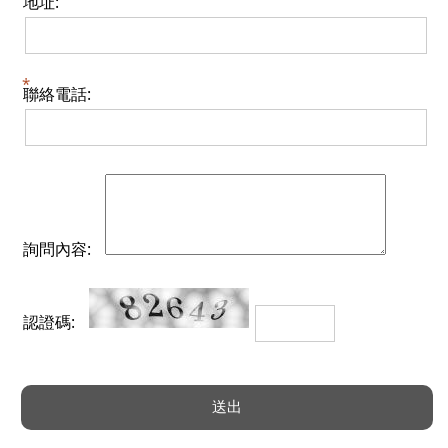
地址:
聯絡電話:
詢問內容:
認證碼: