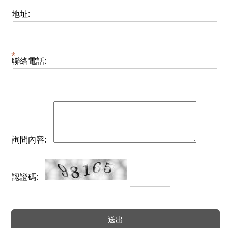
地址:
聯絡電話:
詢問內容:
認證碼: