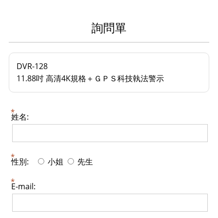
詢問單
DVR-128
11.88吋 高清4K規格＋ＧＰＳ科技執法警示
姓名:
性別:
小姐
先生
E-mail: