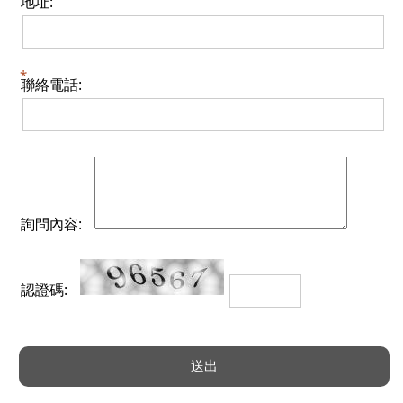
地址:
聯絡電話:
詢問內容:
認證碼: