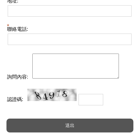
地址:
聯絡電話:
詢問內容:
認證碼: