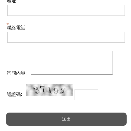
地址:
聯絡電話:
詢問內容:
認證碼: