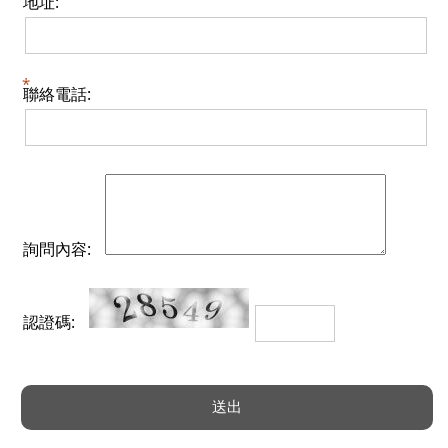
地址:
聯絡電話:
詢問內容:
認證碼: