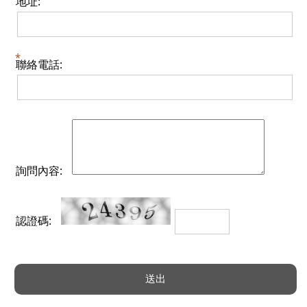
地址:
聯絡電話:
詢問內容:
認證碼: