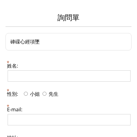
詢問單
硨磲心經項墜
姓名:
性別:
小姐
先生
E-mail: