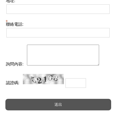
地址:
聯絡電話:
詢問內容:
認證碼: