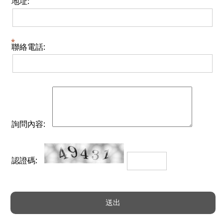
地址:
聯絡電話:
詢問內容:
認證碼: