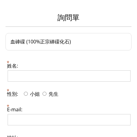
詢問單
血硨磲 (100%正宗硨磲化石)
姓名:
性別:
小姐
先生
E-mail: