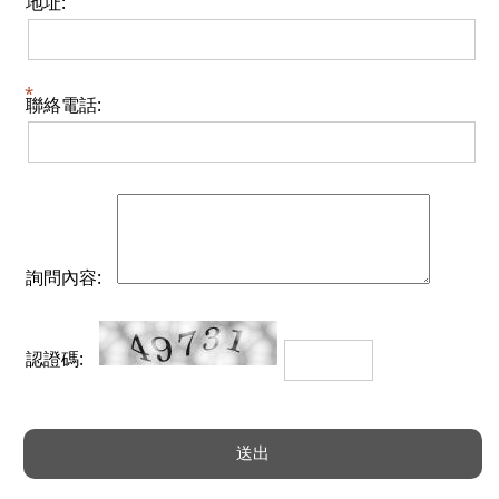
地址:
聯絡電話:
詢問內容:
認證碼: