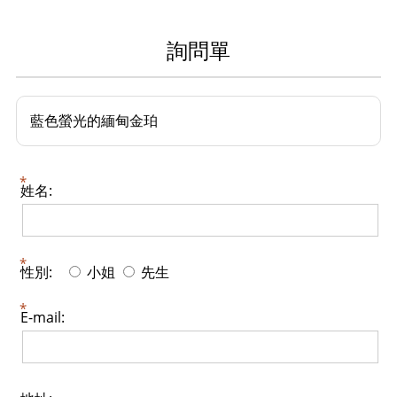
詢問單
藍色螢光的緬甸金珀
姓名:
性別:
小姐
先生
E-mail: