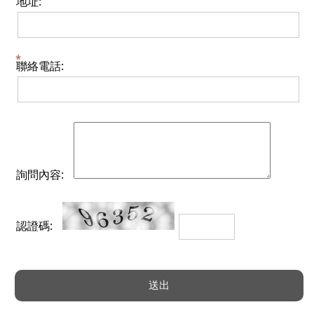
地址:
聯絡電話:
詢問內容:
認證碼: