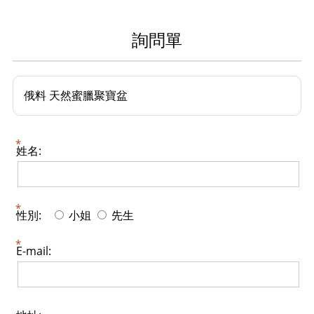
詢問單
俄料 天然蜜臘聚寶盆
姓名:
性別:
小姐
先生
E-mail: