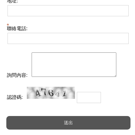
地址:
聯絡電話:
詢問內容:
認證碼: