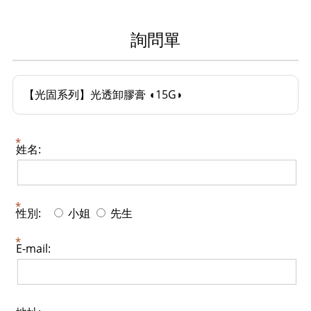
詢問單
【光固系列】光透卸膠膏 ◖15G◗
姓名:
性別:
小姐
先生
E-mail: