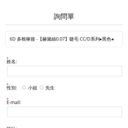
詢問單
6D 多根稼接 -【赫黛絲0.07】睫毛 CC/D系列▸黑色◂
姓名:
性別:
小姐
先生
E-mail: