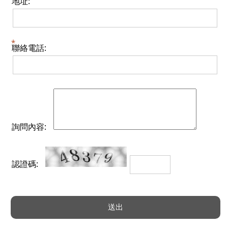
地址:
聯絡電話:
詢問內容:
認證碼: