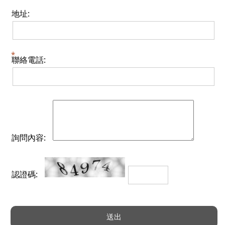
地址:
聯絡電話:
詢問內容:
認證碼: