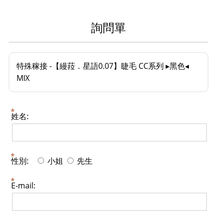
詢問單
特殊稼接 -【縵菈．星語0.07】睫毛 CC系列 ▸黑色◂
MIX
姓名:
性別:
小姐
先生
E-mail: