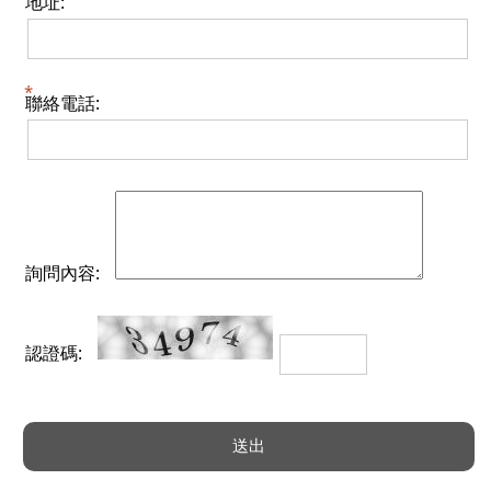
地址:
聯絡電話:
詢問內容:
認證碼: