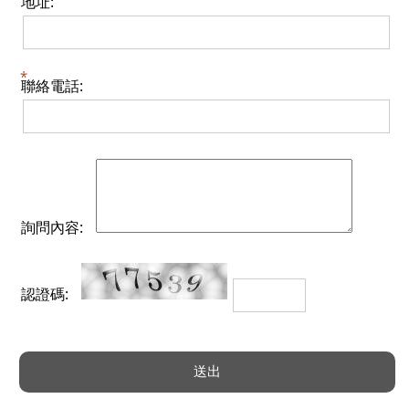
地址:
聯絡電話:
詢問內容:
認證碼: