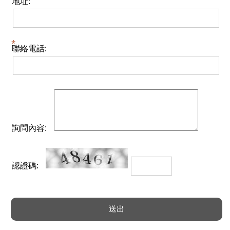
地址:
聯絡電話:
詢問內容:
認證碼: