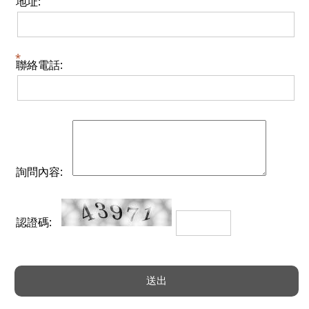
地址:
聯絡電話:
詢問內容:
認證碼: