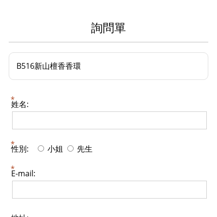
詢問單
B516新山檀香香環
姓名:
性別:
小姐
先生
E-mail: