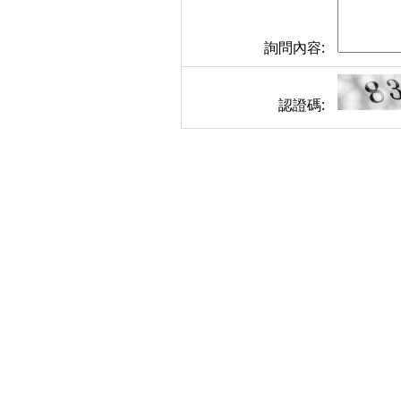
詢問內容:
認證碼: