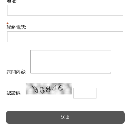
地址:
聯絡電話:
詢問內容:
認證碼: