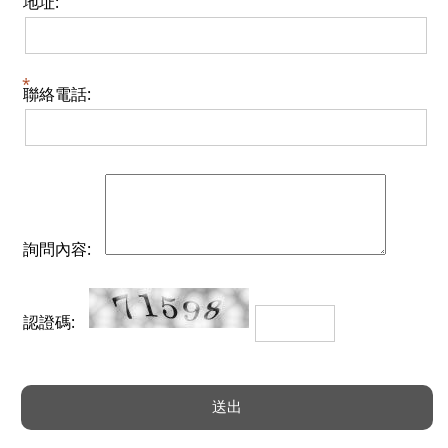
地址:
聯絡電話:
詢問內容:
認證碼: