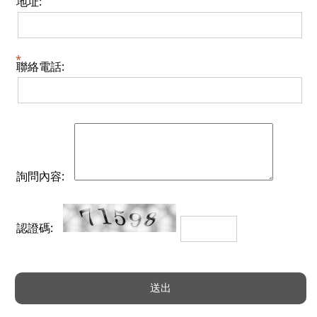
地址:
聯絡電話:
詢問內容:
認證碼: