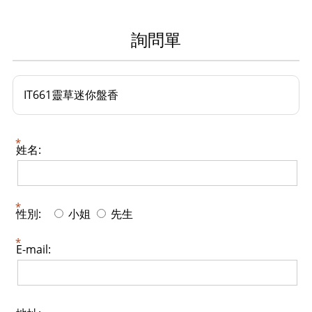
詢問單
IT661靈草迷你盤香
姓名:
性別:
小姐
先生
E-mail: