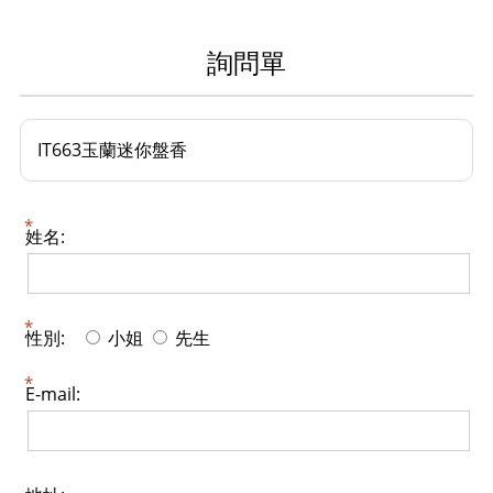
詢問單
IT663玉蘭迷你盤香
姓名:
性別:
小姐
先生
E-mail: