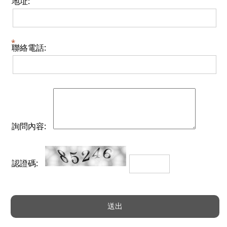
地址:
聯絡電話:
詢問內容:
認證碼: