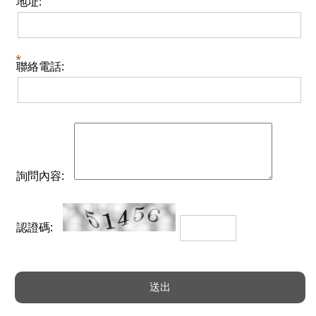
地址:
聯絡電話:
詢問內容:
認證碼: