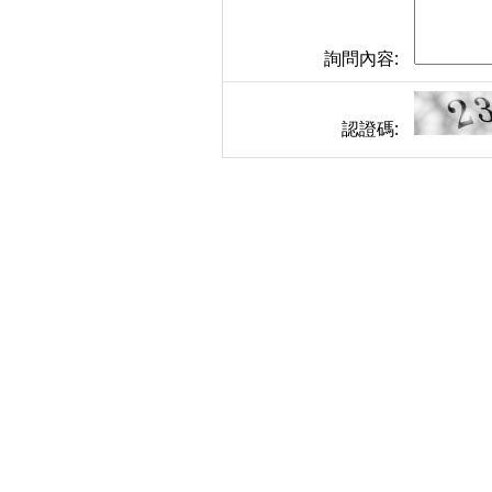
詢問內容:
認證碼: