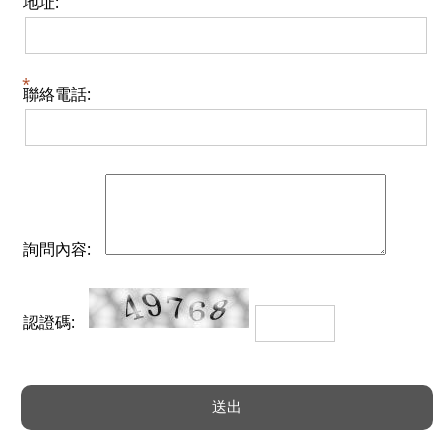
地址:
聯絡電話:
詢問內容:
認證碼: