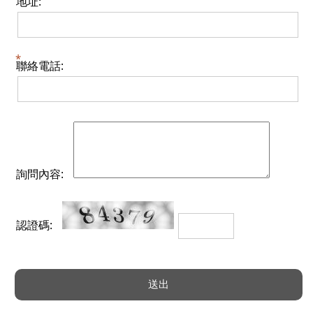
地址:
聯絡電話:
詢問內容:
認證碼: