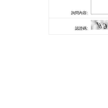
詢問內容:
認證碼: