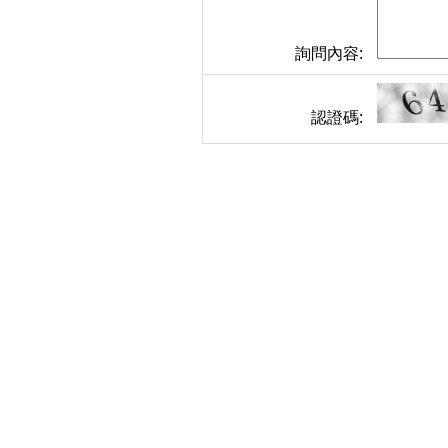
詢問內容:
認證碼: