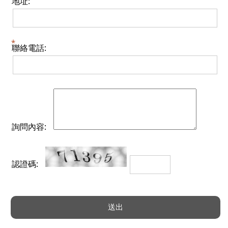
地址:
聯絡電話:
詢問內容:
認證碼: