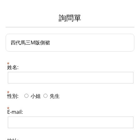
詢問單
四代馬三M版側裙
姓名:
性別:
小姐
先生
E-mail: