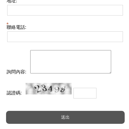
地址:
聯絡電話:
詢問內容:
認證碼: