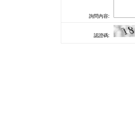
詢問內容:
認證碼: