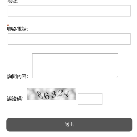
地址:
聯絡電話:
詢問內容:
認證碼: