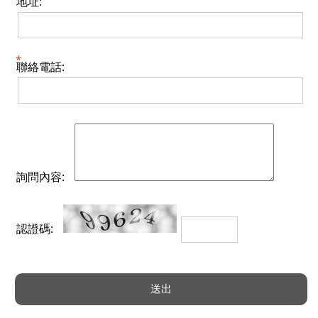
地址:
聯絡電話:
詢問內容:
認證碼: