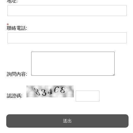
地址:
聯絡電話:
詢問內容:
認證碼: