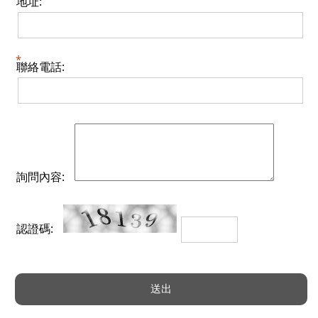
地址:
聯絡電話:
詢問內容:
認證碼: