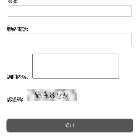
地址:
聯絡電話:
詢問內容:
認證碼: