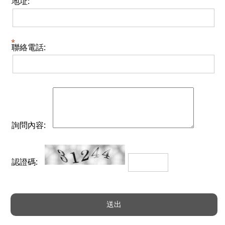
地址:
聯絡電話:
詢問內容:
認證碼: