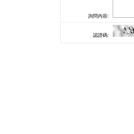
詢問內容:
認證碼: