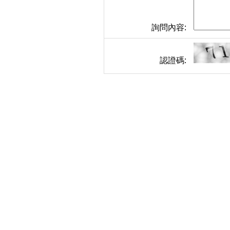
詢問內容:
認證碼: