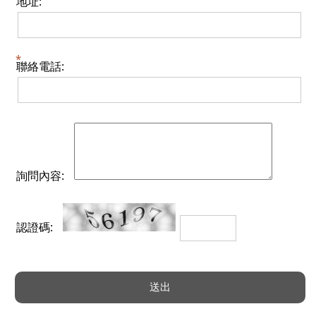
地址:
聯絡電話:
詢問內容:
認證碼: