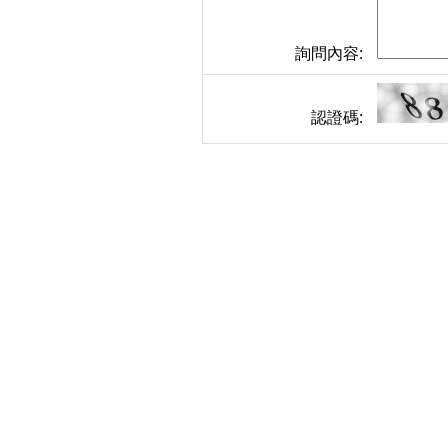
詢問內容:
認證碼: