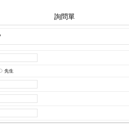
詢問單
™
先生