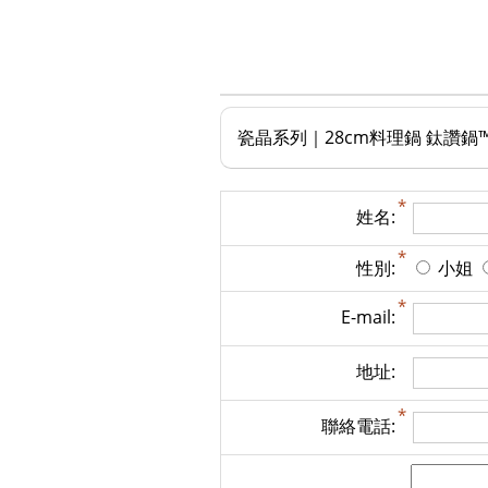
瓷晶系列｜28cm料理鍋 鈦讚鍋
姓名:
性別:
小姐
E-mail:
地址:
聯絡電話: