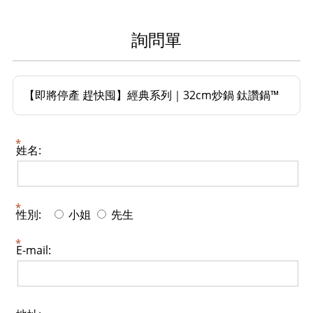
詢問單
【即將停產 趕快囤】經典系列｜32cm炒鍋 鈦讚鍋™
姓名:
性別:
小姐
先生
E-mail: