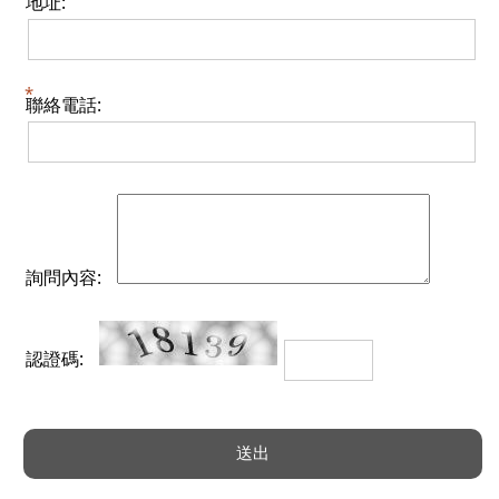
地址:
聯絡電話:
詢問內容:
認證碼: