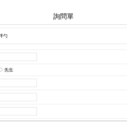
詢問單
拌勺
先生