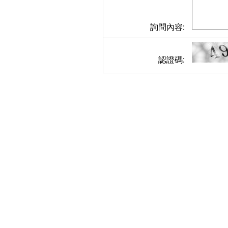
詢問內容:
認證碼: