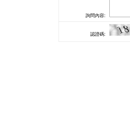
詢問內容:
認證碼: