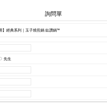
詢問單
用】經典系列｜玉子燒煎鍋 鈦讚鍋™
先生