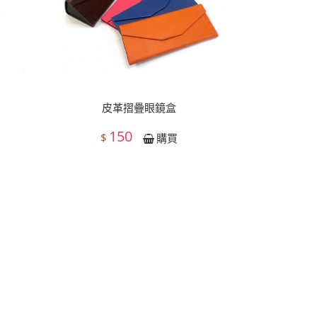
發，亦有眼鏡架等等可供參考
皮革摺疊眼鏡盒
150
$
購買