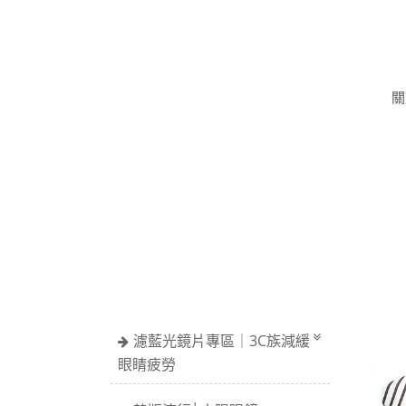
關
濾藍光鏡片專區｜3C族減緩
眼睛疲勞