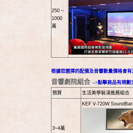
250 ~
1000
萬
根據您選擇的配備及音響數量價格會有
音響劇院組合
-->點擊商品有規劃
預算
生活美學裝潢推薦組合
KEF V-720W SoundB
3~4萬