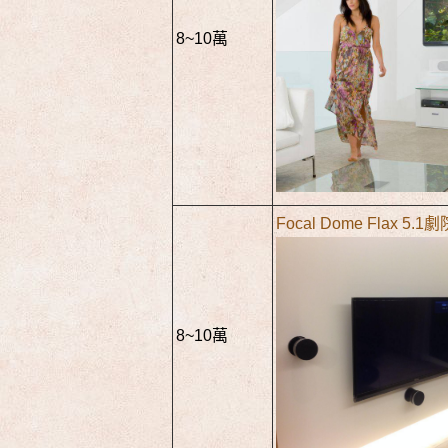
8~10萬
Focal Dome Flax 5.1劇
8~10萬