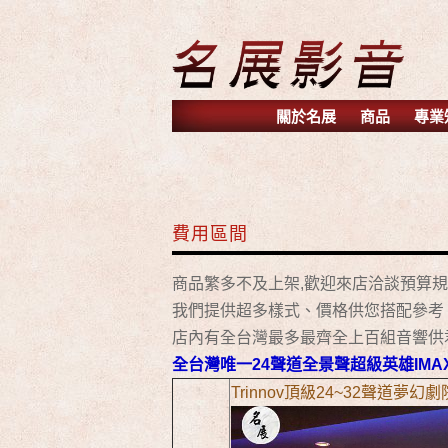
關於名展
商品
專業
費用區間
商品繁多不及上架,歡迎來店洽談預算
我們提供超多樣式、價格供您搭配參考
店內有全台灣最多最齊全上百組音響供
全台灣唯一24聲道全景聲超級英雄IMA
Trinnov頂級24~32聲道夢幻劇