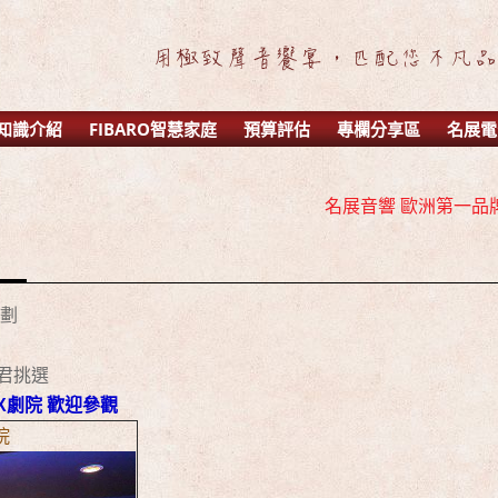
知識介紹
FIBARO智慧家庭
預算評估
專欄分享區
名展電
名展音響 2016年 AV 環繞擴大機
名展音響 歐洲第一品牌 
名展音響 最新Dolby A
名展音響 2016年 AV 環繞擴大機
名展音響 歐洲第一品牌 
規劃
名展音響 最新Dolby A
君挑選
X劇院 歡迎參觀
院