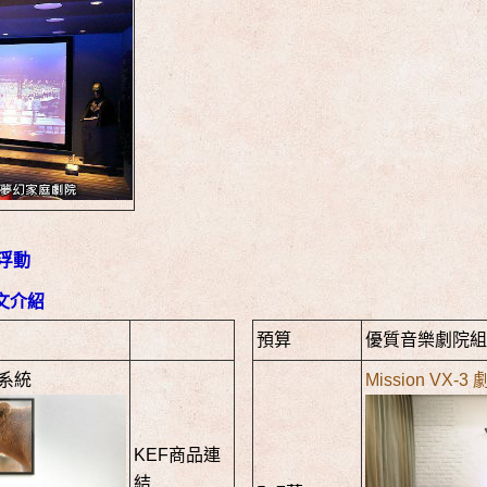
浮動
文介紹
預算
優質音樂劇院組
ar系統
Mission VX-3
KEF商品連
結