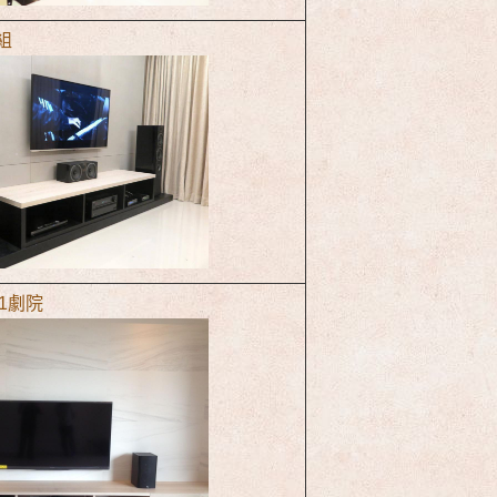
院組
5.1劇院