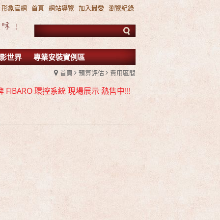
形象官網
首頁
網站導覽
加入最愛
瀏覽紀錄
影世界
專業安裝實例區
首頁
預算評估
費用區間
 ATMOS / DTS:X 雙規機種 全面上市
FIBARO 環控系統 現場展示 熱售中!!!
TMOS 7.2.4 全景聲11聲道現場展示試聽
 ATMOS / DTS:X 雙規機種 全面上市
FIBARO 環控系統 現場展示 熱售中!!!
TMOS 7.2.4 全景聲11聲道現場展示試聽