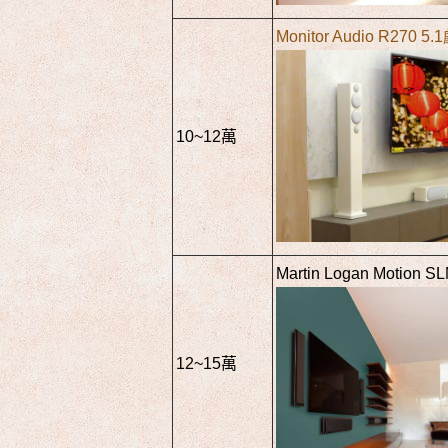
Monitor Audio R270 5
10~12萬
Martin Logan Motion S
12~15萬