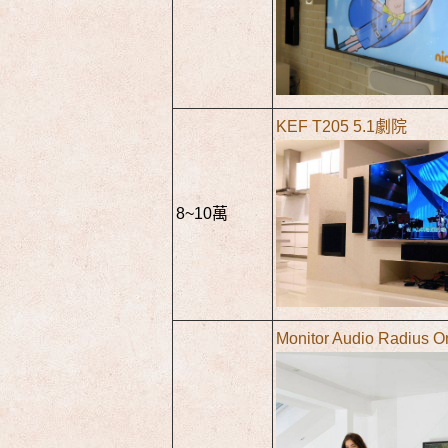
KEF T205 5.1劇院
8~10萬
Monitor Audio Radius 