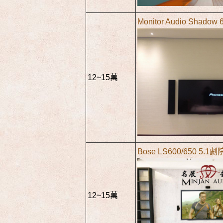
Monitor Audio Shadow
12~15萬
Bose LS600/650 5.1劇
12~15萬