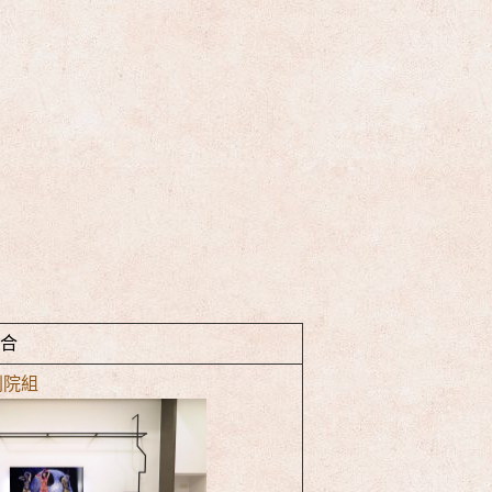
合
 劇院組